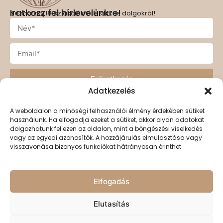
Iratkozz fel hírlevelünkre!
Ne maradj le az akciókról és titkos dolgokról!
Feliratkozás
Adatkezelés
A weboldalon a minőségi felhasználói élmény érdekében sütiket
használunk. Ha elfogadja ezeket a sütiket, akkor olyan adatokat
dolgozhatunk fel ezen az oldalon, mint a böngészési viselkedés
Címünk
vagy az egyedi azonosítók. A hozzájárulás elmulasztása vagy
1042 Budapest Szent István tér 6.
visszavonása bizonyos funkciókat hátrányosan érinthet.
Elfogadás
Elérhetőségeink
Email: info@mekkelekprojekt.hu
Elutasítás